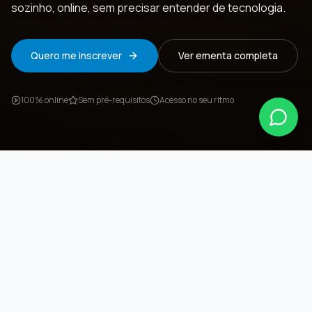
sozinho, online, sem precisar entender de tecnologia.
Quero me inscrever
Ver ementa completa
100% online
Sem pré-requisitos
Acesso no seu ritmo
POR QUE ESTE CURSO?
A maioria dos empreendedores
perde cliente todo dia por um
motivo simples:
não aparece
.
Não tem site, não tem apresentação, não tem conteúdo